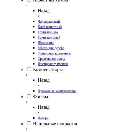
›
Назад
‹
Лак паркетный
Клей паркетный
Грунт под лак
Грунт под клей
Шпатлевка
Масло для дерева
Тонировка, колоранты
Средства по уходу
Инструмент, крепеж
Компенсаторы
›
Назад
‹
Пробковые компенсаторы
Фанера
›
Назад
‹
Фанера
Напольные покрытия
›