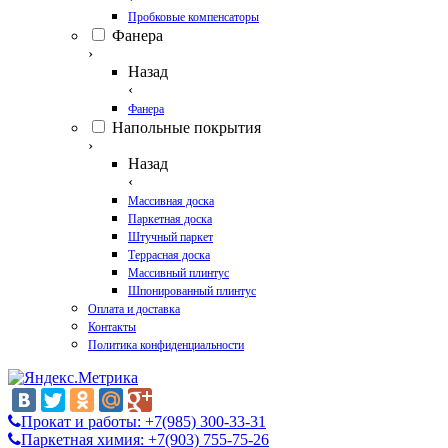
Пробковые компенсаторы
Фанера
›
Назад
‹
Фанера
Напольные покрытия
›
Назад
‹
Массивная доска
Паркетная доска
Штучный паркет
Террасная доска
Массивный плинтус
Шпонированный плинтус
Оплата и доставка
Контакты
Политика конфиденциальности
Прокат и работы: +7(985) 300-33-31
Паркетная химия: +7(903) 755-75-26