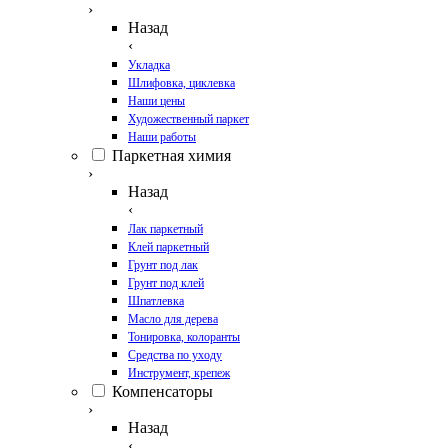
›
Назад
‹
Укладка
Шлифовка, циклевка
Наши цены
Художественный паркет
Наши работы
Паркетная химия
›
Назад
‹
Лак паркетный
Клей паркетный
Грунт под лак
Грунт под клей
Шпатлевка
Масло для дерева
Тонировка, колоранты
Средства по уходу
Инструмент, крепеж
Компенсаторы
›
Назад
‹