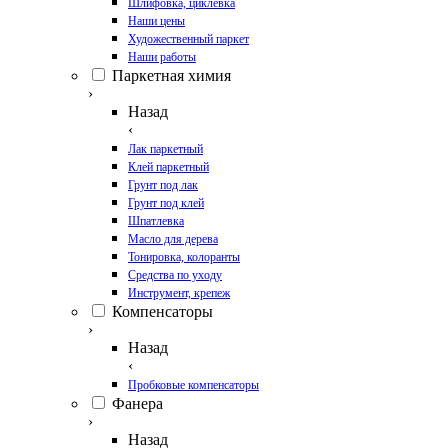
Шлифовка, циклевка
Наши цены
Художественный паркет
Наши работы
Паркетная химия
›
Назад
‹
Лак паркетный
Клей паркетный
Грунт под лак
Грунт под клей
Шпатлевка
Масло для дерева
Тонировка, колоранты
Средства по уходу
Инструмент, крепеж
Компенсаторы
›
Назад
‹
Пробковые компенсаторы
Фанера
›
Назад