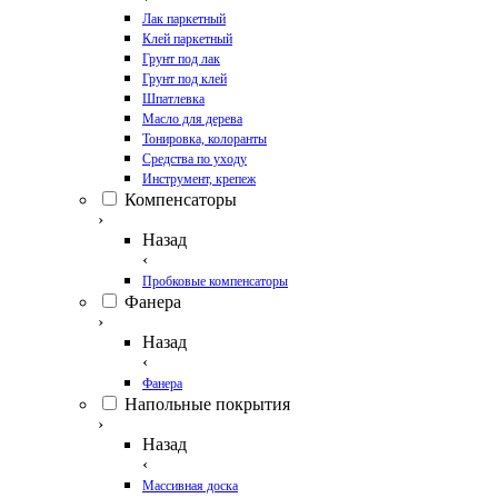
Лак паркетный
Клей паркетный
Грунт под лак
Грунт под клей
Шпатлевка
Масло для дерева
Тонировка, колоранты
Средства по уходу
Инструмент, крепеж
Компенсаторы
›
Назад
‹
Пробковые компенсаторы
Фанера
›
Назад
‹
Фанера
Напольные покрытия
›
Назад
‹
Массивная доска