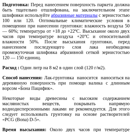
Подготовка:
Перед нанесением поверхность паркета должна
быть тщательно отшлифована, на заключительном этапе
шлифовки используйте
абразивные материалы
с зернистостью
100 или 120. Оптимальные климатические условия в
помещении при нанесении грунтовки: влажность воздуха 50
— 60%; температура от +18 до +22ºС. Высыхание около двух
часов при температуре воздуха +20°C и относительной
влажности 50%. После высыхания грунтовки, перед
нанесением последующего слоя лака необходима
промежуточная шлифовка абразивной сеткой зернистостью
120 — 150 единиц.
Расход :
Один литр на 8 м2 в один слой (120 г/м2).
Способ нанесения:
Лак-грунтовка наносится наноситься на
деревянную поверхность при помощи валика с длинным
ворсом «Бона Пацифик».
Некоторые виды древесины с высоким содержанием
маслянистых веществ, покрывать напрямую
воднодисперсионными лаками не рекомендуется. Для этого
следует использовать грунтовку на основе растворителей
«PCG (Bona) D-5».
Время высыхания:
Около двух часов при температуре