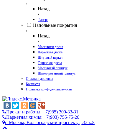
›
Назад
‹
Фанера
Напольные покрытия
›
Назад
‹
Массивная доска
Паркетная доска
Штучный паркет
Террасная доска
Массивный плинтус
Шпонированный плинтус
Оплата и доставка
Контакты
Политика конфиденциальности
Прокат и работы: +7(985) 300-33-31
Паркетная химия: +7(903) 755-75-26
г. Москва, Волгоградский проспект, д.32 к.8