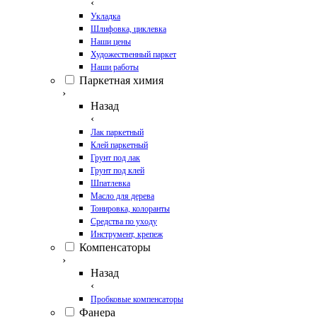
‹
Укладка
Шлифовка, циклевка
Наши цены
Художественный паркет
Наши работы
Паркетная химия
›
Назад
‹
Лак паркетный
Клей паркетный
Грунт под лак
Грунт под клей
Шпатлевка
Масло для дерева
Тонировка, колоранты
Средства по уходу
Инструмент, крепеж
Компенсаторы
›
Назад
‹
Пробковые компенсаторы
Фанера